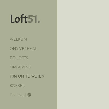
Loft
51.
WELKOM
ONS VERHAAL
DE LOFTS
OMGEVING
FIJN OM TE WETEN
BOEKEN
EN
|
NL
|