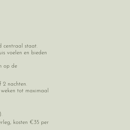
d centraal staat.
uis voelen en bieden
in op de
f 2 nachten.
4 weken tot maximaal
.
erleg, kosten €35 per