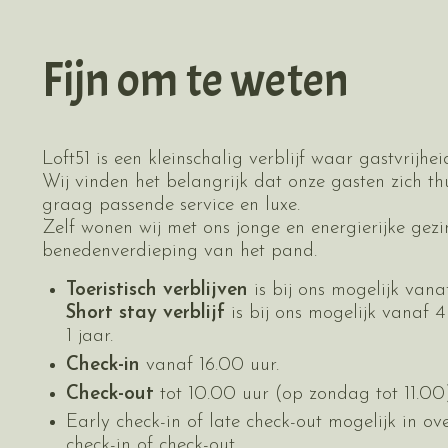
Fijn om te weten
Loft51 is een kleinschalig verblijf waar gastvrijhei
Wij vinden het belangrijk dat onze gasten zich th
graag passende service en luxe.
Zelf wonen wij met ons jonge en energierijke gez
benedenverdieping van het pand.
Toeristisch verblijven
is bij ons mogelijk vana
Short stay verblijf
is bij ons mogelijk vanaf 
1 jaar.
Check-in
vanaf 16.00 uur.
Check-out
tot 10.00 uur (op zondag tot 11.00)
Early check-in of late check-out mogelijk in ov
check-in of check-out.