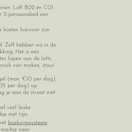
sonen. Loft B02 en C01
een 2-persoonsbed een
 kosten hiervoor zijn
. Zelf hebben wij in de
kking. Het is een
r lopen van de lofts.
ebruik van maken, stuur
gel (max. €10 per dag),
€35 per dag) op
g je aan de straat niet
eel veel leuke
kje met tips.
 het
boekingssysteem
.
 mailtje naar