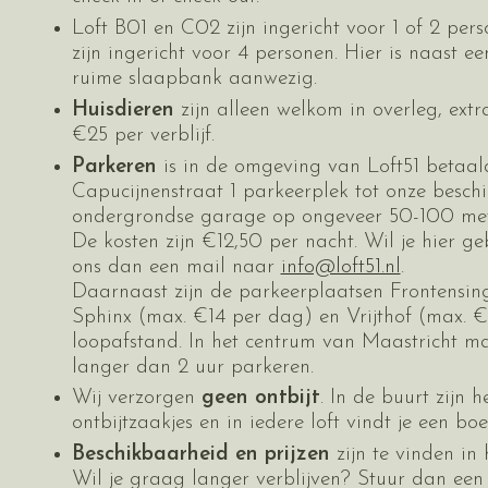
Loft B01 en C02 zijn ingericht voor 1 of 2 per
zijn ingericht voor 4 personen. Hier is naast 
ruime slaapbank aanwezig.
Huisdieren
zijn alleen welkom in overleg, extra
€25 per verblijf.
Parkeren
is in de omgeving van Loft51 betaald
Capucijnenstraat 1 parkeerplek tot onze beschi
ondergrondse garage op ongeveer 50-100 mete
De kosten zijn €12,50 per nacht. Wil je hier g
ons dan een mail naar
info@loft51.nl
.
Daarnaast zijn de parkeerplaatsen Frontensin
Sphinx (max. €14 per dag) en Vrijthof (max. 
loopafstand. In het centrum van Maastricht ma
langer dan 2 uur parkeren.
Wij verzorgen
geen ontbijt
. In de buurt zijn h
ontbijtzaakjes en in iedere loft vindt je een boe
Beschikbaarheid en prijzen
zijn te vinden in
Wil je graag langer verblijven? Stuur dan een